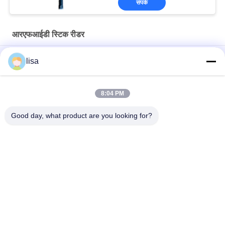
संपर्क
आरएफआईडी स्टिक रीडर
पशु इलेक्ट्रॉनिक कान टैग के लिए हैंडहेल्ड पोर्टेबल आरएफआईडी स्टिक रीडर
lisa
ओएलईडी डिस्प्ले डेटा स्टोरेज के साथ पेशेवर पशुधन आरएफआईडी टैग रीडर पीटी
290
8:04 PM
128 * 32 ओएलडीडी स्क्रीन के साथ पोर्टेबल आरएफआईडी स्टिक रीडर पशु पहचान
Good day, what product are you looking for?
लोकप्रिय श्रेणियां
सभी
आईएसओ ट्रांसपंडर 
पशु आईडी माइक्रोचिप
माइक्रोचिप
पालतू आईडी माइक्रोचिप
इलेक्ट्रॉनिक कान टैग
आरएफआईडी माइक्रोचिप 