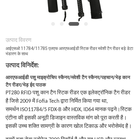
विनती
करे
साइटमैप
उत्पाद विवरण
आईएसओ 11784/11785 एलएफ आरएफआईडी स्टिक रीडर मवेशी टैग रीडर बड़े डेटा
PRIVACY
भंडारण के साथ
POLICY
उत्पाद विनिर्देश:
आरएफआईडी पशु माइक्रोचिप स्कैनर/मवेशी टैग स्कैनर/पहचान/भेड़ कान
टैग रीडर/भेड़ ईद पाठक
PT280 RFID पशु कान टैग स्टिक रीडर एक इलेक्ट्रॉनिक टैग रीडर
है जिसे 2009 में Fofia Tech द्वारा निर्मित किया गया था,
समर्थन ISO11784/5 FDX-B और HDX, ID64 मानक पढ़ने।स्टिक
एंटीना की इसकी अनूठी डिजाइन वास्तविक मांग को पूरा करती है।
इसकी उच्च शक्ति सामग्री के कारण खोल टिकाऊ और भरोसेमंद है।