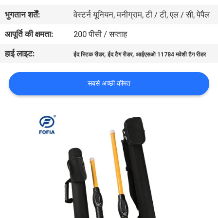
भ्रमण
भुगतान शर्तें:
वेस्टर्न यूनियन, मनीग्राम, टी / टी, एल / सी, पेपैल
आपूर्ति की क्षमता:
200 पीसी / सप्ताह
गुणवत्ता
हाई लाइट:
,
,
ईद स्टिक रीडर
ईद टैग रीडर
आईएसओ 11784 मवेशी टैग रीडर
नियंत्रण
सबसे अच्छी कीमत
संपर्क
करें
समाचार
एक
उद्धरण
की