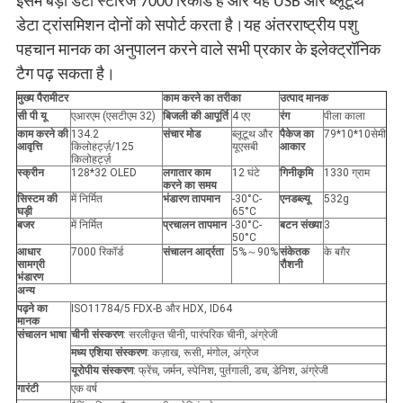
इसमें बड़ा डेटा स्टोरेज 7000 रिकॉर्ड है और यह USB और ब्लूटूथ
डेटा ट्रांसमिशन दोनों को सपोर्ट करता है।यह अंतरराष्ट्रीय पशु
पहचान मानक का अनुपालन करने वाले सभी प्रकार के इलेक्ट्रॉनिक
टैग पढ़ सकता है।
मुख्य पैरामीटर
काम करने का तरीका
उत्पाद मानक
सी पी यू
एआरएम (एसटीएम 32)
बिजली की आपूर्ति
4 एए
रंग
पीला काला
काम करने की
134.2
संचार मोड
ब्लूटूथ और
पैकेज का
79*10*10सेमी
आवृत्ति
किलोहर्ट्ज़/125
यूएसबी
आकार
किलोहर्ट्ज़
स्क्रीन
128*32 OLED
लगातार काम
12 घंटे
गिनीकृमि
1330 ग्राम
करने का समय
सिस्टम की
में निर्मित
भंडारण तापमान
-30°C-
एनडब्ल्यू
532g
घड़ी
65°C
बजर
में निर्मित
प्रचालन तापमान
-30°C-
बटन संख्या
3
50°C
आधार
7000 रिकॉर्ड
संचालन आर्द्रता
5%～90%
संकेतक
के बग़ैर
सामग्री
रौशनी
भंडारण
अन्य
पढ़ने का
ISO11784/5 FDX-B और HDX, ID64
मानक
संचालन भाषा
चीनी संस्करण
: सरलीकृत चीनी, पारंपरिक चीनी, अंग्रेजी
मध्य एशिया संस्करण
: कज़ाख, रूसी, मंगोल, अंग्रेज
यूरोपीय संस्करण
: फ्रेंच, जर्मन, स्पेनिश, पुर्तगाली, डच, डेनिश, अंग्रेजी
गारंटी
एक वर्ष