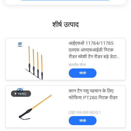
शीर्ष उत्पाद
आईएसओ 11784/11785
एलएफ आरएफआईडी स्टिक
रीडर मवेशी टैग रीडर बड़े डेटा
भंडारण के साथ
बातचीत योग्य
संपर्क
कान टैग पशु पहचान के लिए
फोफिया PT280 स्टिक रीडर
USD199-390 MOQ:1
संपर्क