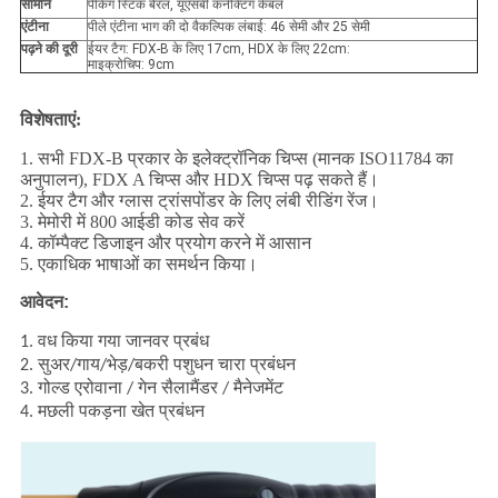
सामान
पैकिंग स्टिक बैरल, यूएसबी कनेक्टिंग केबल
एंटीना
पीले एंटीना भाग की दो वैकल्पिक लंबाई: 46 सेमी और 25 सेमी
पढ़ने की दूरी
ईयर टैग: FDX-B के लिए 17cm, HDX के लिए 22cm:
माइक्रोचिप: 9cm
विशेषताएं:
1. सभी FDX-B प्रकार के इलेक्ट्रॉनिक चिप्स (मानक ISO11784 का
अनुपालन), FDX A चिप्स और HDX चिप्स पढ़ सकते हैं।
2. ईयर टैग और ग्लास ट्रांसपोंडर के लिए लंबी रीडिंग रेंज।
3. मेमोरी में 800 आईडी कोड सेव करें
4. कॉम्पैक्ट डिजाइन और प्रयोग करने में आसान
5. एकाधिक
भाषाओं का समर्थन किया।
आवेदन:
1. वध किया गया जानवर
प्रबंध
2.
सुअर/गाय/भेड़/बकरी पशुधन चारा प्रबंधन
3.
गोल्ड एरोवाना / गेन सैलामैंडर / मैनेजमेंट
4. मछली पकड़ना
खेत प्रबंधन