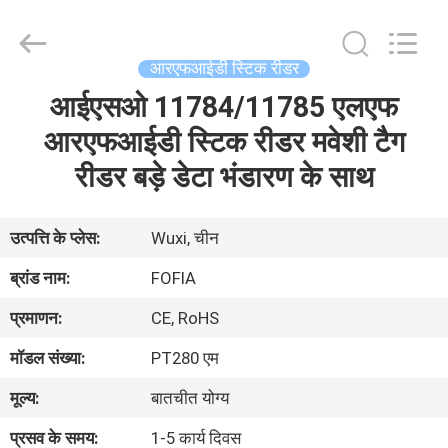
Wuxi
Fofia
Technology
Co.,
Ltd.
आरएफआईडी स्टिक रीडर
All
Rights
Reserved.
आईएसओ 11784/11785 एलएफ
घर
आरएफआईडी स्टिक रीडर मवेशी टैग
उत्पादों
रीडर बड़े डेटा भंडारण के साथ
वीडियो
उत्पत्ति के प्लेस:
Wuxi, चीन
ब्रांड नाम:
FOFIA
हमारे
प्रमाणन:
CE, RoHS
बारे
मॉडल संख्या:
PT280 एम
में
मूल्य:
बातचीत योग्य
कारखाना
प्रसव के समय:
1-5 कार्य दिवस