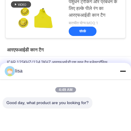
पशुधन ट्रैकिंग और प्रबंधन के
लिए हल्के पीले रंग का
आरएफआईडी कान टैग
बातचीत योग्य MOQ:1
संपर्क
आरएफआईडी कान टैग
ICAR 125KHZ/134.2KHZ आरएफआईडी पशु कान टैग इलेक्ट्रॉनिक
आरएफआईडी पशु ट्रैकिंग के लिए कम आवृत्ति
lisa
पशुओं की पहचान के लिए ISO11784/85 प्रमाणित टैग
4:49 AM
आरएफआईडी कान टैग पशुधन कान टैग उन्नत आरएफआईडी प्रौद्योगिकी के साथ
पशुधन प्रबंधन में सुधार
Good day, what product are you looking for?
लोकप्रिय श्रेणियां
सभी
आईएसओ ट्रांसपंडर 