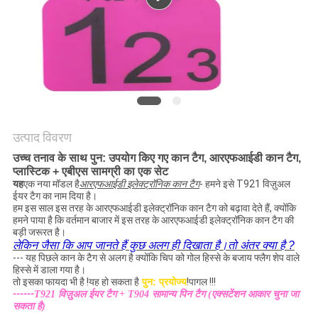
विनती
करे
साइटमैप
PRIVACY
उत्पाद विवरण
POLICY
उच्च तनाव के साथ पुन: उपयोग किए गए कान टैग, आरएफआईडी कान टैग,
प्लास्टिक + एबीएस सामग्री का एक सेट
यह
एक नया मॉडल है
आरएफआईडी इलेक्ट्रॉनिक कान टैग
- हमने इसे T921 विज़ुअल
ईयर टैग का नाम दिया है।
हम इस साल इस तरह के आरएफआईडी इलेक्ट्रॉनिक कान टैग को बढ़ावा देते हैं, क्योंकि
हमने पाया है कि वर्तमान बाजार में इस तरह के आरएफआईडी इलेक्ट्रॉनिक कान टैग की
बड़ी जरूरत है।
लेकिन जैसा कि आप जानते हैं कुछ अलग ही दिखाता है।तो अंतर क्या है ?
--- यह पिछले कान के टैग से अलग है क्योंकि चिप को गोल हिस्से के बजाय फ्लैग शेप वाले
हिस्से में डाला गया है।
तो इसका फायदा भी है !यह हो सकता है
पुन: प्रयोज्य
!पागल !!!
------
T921 विज़ुअल ईयर टैग + T904 सामान्य पिन टैग (एक्सटेंशन आकार चुना जा
सकता है)