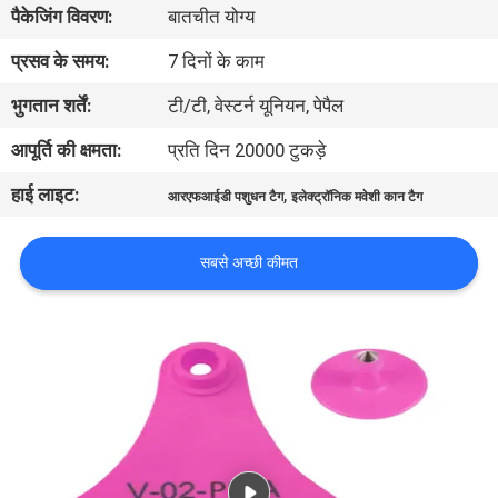
पैकेजिंग विवरण:
बातचीत योग्य
भ्रमण
प्रसव के समय:
7 दिनों के काम
गुणवत्ता
भुगतान शर्तें:
टी/टी, वेस्टर्न यूनियन, पेपैल
नियंत्रण
आपूर्ति की क्षमता:
प्रति दिन 20000 टुकड़े
हाई लाइट:
,
आरएफआईडी पशुधन टैग
इलेक्ट्रॉनिक मवेशी कान टैग
संपर्क
करें
सबसे अच्छी कीमत
समाचार
एक
उद्धरण
की