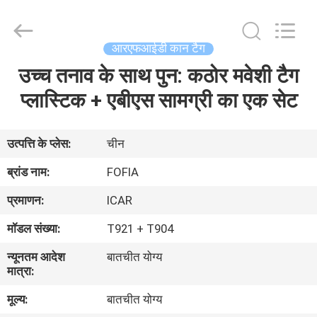
Wuxi
Fofia
Technology
Co.,
Ltd.
आरएफआईडी कान टैग
All
Rights
Reserved.
उच्च तनाव के साथ पुन: कठोर मवेशी टैग
घर
प्लास्टिक + एबीएस सामग्री का एक सेट
उत्पादों
उत्पत्ति के प्लेस:
चीन
वीडियो
ब्रांड नाम:
FOFIA
प्रमाणन:
ICAR
हमारे
मॉडल संख्या:
T921 + T904
बारे
न्यूनतम आदेश
बातचीत योग्य
में
मात्रा:
मूल्य:
बातचीत योग्य
कारखाना