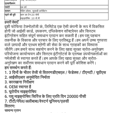
प्रमाणीकरण
गारंटी
एक वर्ष
सामान
पैकिंग बॉक्स, यूएसबी कनेक्टिंग
पढ़ने की दूरी
कान का टैग:
20 सेमी
माइक्रोचिप :
10 सें.मी
हमारी सेवाएँ
वूशी फोफिया टेक्नोलॉजी कं, लिमिटेड एक ऐसी कंपनी के रूप में विकसित
होगी जो आईसी कार्ड, उपकरण, एप्लिकेशन सॉफ्टवेयर और सिस्टम
इंटीग्रेशन सहित संपूर्ण समाधान प्रदान कर सकती है।हम पशु पहचान
तकनीक के विकास और प्रचार के लिए प्रतिबद्ध हैं।हम अपने उच्च गुणवत्ता
वाले उत्पादों और प्रथम श्रेणी की सेवा के साथ ग्राहकों का विश्वास
जीतेंगे।हम हमारे साथ सहयोग करने के लिए खाद्य सुरक्षा स्रोत-अनुरेखण
परियोजना कार्यान्वयन और सिस्टम इंटीग्रेटर्स के प्रत्यक्ष उपयोगकर्ताओं का
गर्मजोशी से स्वागत करते हैं।हम आपके लिए खाद्य सुरक्षा और स्रोत-
अनुरेखण का सर्वोत्तम समाधान प्रदान करने की पूरी कोशिश करेंगे।
हम समर्थन करते हैं:
1. 3 दिनों के भीतर तेजी से वितरण
डीएचएल / फेडेक्स / टीएनटी / यूपीएस
2. आईसीएआर अनुमोदित निर्माता
3. कारखाना निरीक्षण
4. OEM स्वागत है
5. यूरोपीय माइक्रोचिप
6. पशु माइक्रोचिप सिरिंज के लिए प्रति दिन 20000 पीसी
7. टीटी/पेपैल/अलीबाबा/वेस्टर्न यूनियन/एलसी
वितरण:
सामान्य प्रश्न