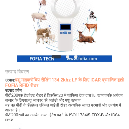
विनती
करे
साइटमैप
PRIVACY
POLICY
उत्पाद विवरण
पशु माइक्रोचिप रीडिंग 134.2khz LF के लिए ICAR प्रमाणित वूशी
उत्पाद:
FOFIA RFID रीडर
उत्पाद वर्णन
पीटी
200
एक हैंडहेल्ड रीडर है
विकसित
20 में फोफिया टेक द्वारा
1
8
, खानपान
के आवेदन
बाजार के लिए
पालतू जानवर की आईडी और पशु पहचान
.
यह नई पीढ़ी के हैंडहेल्ड एनिमल आईडी रीडर अत्यधिक लागत प्रभावी और उपयोग में
आसान है।
पीटी200
सभी का समर्थन करता है
टैग पढ़ने के ISO11784/5 FDX-B और ID64
मानक
.