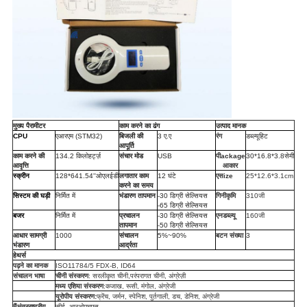
मुख्य पैरामीटर
काम करने का ढंग
उत्पाद मानक
CPU
एआरएम (STM32)
बिजली की
3 ए.ए
रंग
डब्ल्यू
हिट
आपूर्ति
काम करने की
134.2 किलोहर्ट्ज़
संचार मोड
USB
पी
ackage
30
*1
6.8
*
3.8
सेमी
आवृत्ति
आकार
स्क्रीन
128*
64
1.54
''
ओएलईडी
लगातार काम
12 घंटे
एस
ize
25*12.6*3.1cm
करने का समय
सिस्टम की घड़ी
निर्मित में
भंडारण तापमान
-30 डिग्री सेल्सियस
गिनीकृमि
310
जी
-65 डिग्री सेल्सियस
बजर
निर्मित में
प्रचालन
-30 डिग्री सेल्सियस
एनडब्ल्यू
160
जी
तापमान
-50 डिग्री सेल्सियस
आधार सामग्री
1000
संचालन
5%~
90%
बटन संख्या
3
भंडारण
आर्द्रता
हे
थर्स
पढ़ने का मानक
ISO11784/5 FDX-B, ID64
संचालन भाषा
चीनी संस्करण
: सरलीकृत चीनी,
परंपरागत चीनी
, अंग्रेज़ी
मध्य एशिया संस्करण
:
कजाख
, रूसी,
मंगोल, अंग्रेजी
यूरोपीय संस्करण:
फ्रेंच, जर्मन, स्पेनिश,
पुर्तगाली, डच,
डेनिश, अंग्रेजी
मैं
अंतरराष्ट्रीय
सीई, आरओएचएस