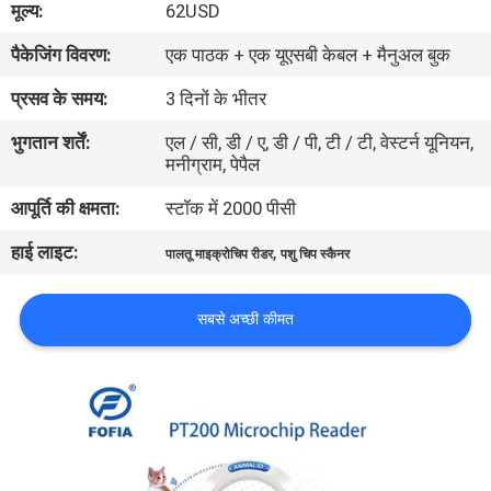
मूल्य:
62USD
भ्रमण
पैकेजिंग विवरण:
एक पाठक + एक यूएसबी केबल + मैनुअल बुक
गुणवत्ता
प्रसव के समय:
3 दिनों के भीतर
नियंत्रण
भुगतान शर्तें:
एल / सी, डी / ए, डी / पी, टी / टी, वेस्टर्न यूनियन,
मनीग्राम, पेपैल
संपर्क
आपूर्ति की क्षमता:
स्टॉक में 2000 पीसी
करें
हाई लाइट:
,
पालतू माइक्रोचिप रीडर
पशु चिप स्कैनर
समाचार
सबसे अच्छी कीमत
एक
उद्धरण
की