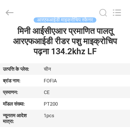
Wuxi
Fofia
Technology
Co.,
Ltd.
आरएफआईडी माइक्रोचिप स्कैनर
All
Rights
Reserved.
मिनी आईसीएआर प्रमाणित पालतू
घर
आरएफआईडी रीडर पशु माइक्रोचिप
उत्पादों
पढ़ना 134.2khz LF
वीडियो
उत्पत्ति के प्लेस:
चीन
ब्रांड नाम:
FOFIA
हमारे
प्रमाणन:
CE
बारे
मॉडल संख्या:
PT200
में
न्यूनतम आदेश
1pcs
मात्रा:
कारखाना