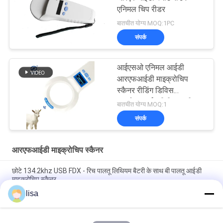
एनिमल चिप रीडर
बातचीत योग्य MOQ:1PC
संपर्क
आईएसओ एनिमल आईडी
आरएफआईडी माइक्रोचिप
स्कैनर रीडिंग डिविस
एफओएफआईए पीटी200 रीडर
बातचीत योग्य MOQ:1
आईडी64
संपर्क
आरएफआईडी माइक्रोचिप स्कैनर
छोटे 134.2khz USB FDX - रिच पालतू लिथियम बैटरी के साथ बी पालतू आईडी
माइक्रोचिप स्कैनर
lisa
134.2 किलोहर्ट्ज़ आरएफआईडी माइक्रोचिप पशु स्कैनर पशुधन / पालतू पहचान के
लिए