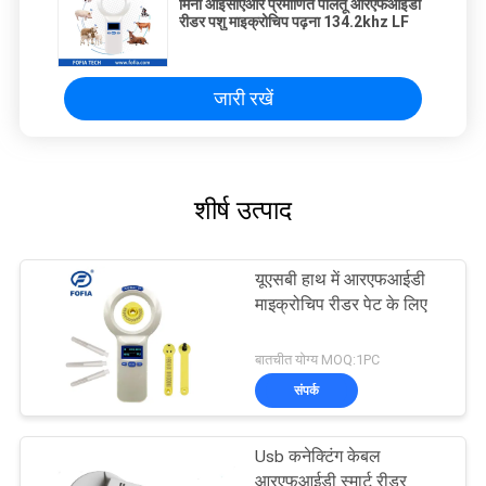
मिनी आईसीएआर प्रमाणित पालतू आरएफआईडी
रीडर पशु माइक्रोचिप पढ़ना 134.2khz LF
जारी रखें
शीर्ष उत्पाद
यूएसबी हाथ में आरएफआईडी
माइक्रोचिप रीडर पेट के लिए
बातचीत योग्य MOQ:1PC
संपर्क
Usb कनेक्टिंग केबल
आरएफआईडी स्मार्ट रीडर