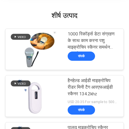
शीर्ष उत्पाद
1000 रिकॉर्ड्स डेटा संग्रहण
के साथ काम करना पशु
माइक्रोचिप स्कैनर समर्थन
यूएसबी
संपर्क
हैनहेल्ड आईडी माइक्रोचिप
रीडर मिनी टैग आरएफआईडी
स्कैनर 134.2khz
USD 20-35 For sample to 500pcs MOQ:1 टुकड़ा
संपर्क
पालतू माइक्रोचिप स्कैनर