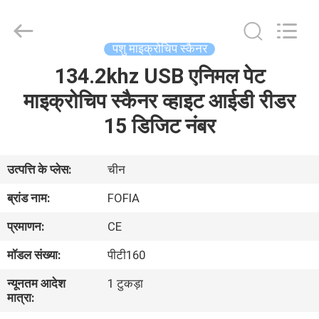
Wuxi
Fofia
Technology
Co.,
Ltd.
पशु माइक्रोचिप स्कैनर
All
Rights
Reserved.
134.2khz USB एनिमल पेट
घर
माइक्रोचिप स्कैनर व्हाइट आईडी रीडर
उत्पादों
15 डिजिट नंबर
वीडियो
उत्पत्ति के प्लेस:
चीन
ब्रांड नाम:
FOFIA
हमारे
प्रमाणन:
CE
बारे
मॉडल संख्या:
पीटी160
में
न्यूनतम आदेश
1 टुकड़ा
मात्रा:
कारखाना