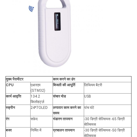
मुख्य पैरामीटर
काम करने का ढंग
CPU
एआरएम
बिजली की आपूर्ति
लिथियम बैटरी
(STM32)
कार्य आवृत्ति
134.2
संचार मोड
USB
किलोहर्ट्ज़
स्क्रीन
24*7OLED
लगातार काम करने का
पांच घंटे
समय
रंग
सफ़ेद
भंडारण तापमान
-30 डिग्री सेल्सियस -65 डिग्री
सेल्सियस
बजर
निर्मित में
प्रचालन तापमान
-30 डिग्री सेल्सियस -50 डिग्री
सेल्सियस