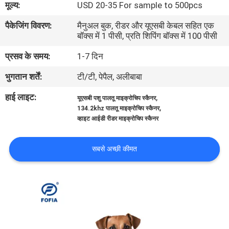
मूल्य:
USD 20-35 For sample to 500pcs
भ्रमण
पैकेजिंग विवरण:
मैनुअल बुक, रीडर और यूएसबी केबल सहित एक
बॉक्स में 1 पीसी, प्रति शिपिंग बॉक्स में 100 पीसी
गुणवत्ता
प्रसव के समय:
1-7 दिन
नियंत्रण
भुगतान शर्तें:
टी/टी, पेपैल, अलीबाबा
संपर्क
हाई लाइट:
,
यूएसबी पशु पालतू माइक्रोचिप स्कैनर
,
134.2khz पालतू माइक्रोचिप स्कैनर
करें
व्हाइट आईडी रीडर माइक्रोचिप स्कैनर
समाचार
सबसे अच्छी कीमत
एक
उद्धरण
की