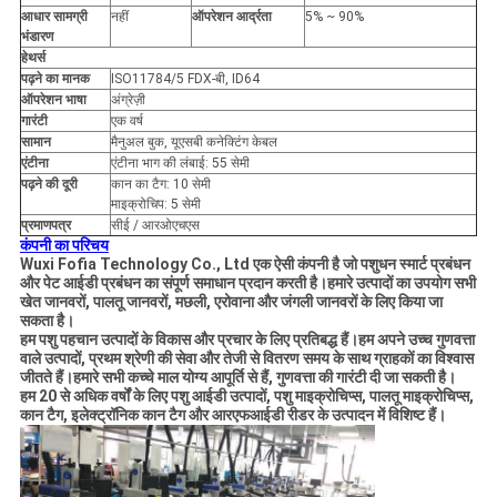
आधार सामग्री
नहीं
ऑपरेशन आर्द्रता
5% ~ 90%
भंडारण
हे
थर्स
पढ़ने का मानक
ISO11784/5 FDX-बी, ID64
ऑपरेशन भाषा
अंग्रेज़ी
गारंटी
एक वर्ष
सामान
मैनुअल बुक, यूएसबी कनेक्टिंग केबल
एंटीना
एंटीना भाग की लंबाई: 55 सेमी
पढ़ने की दूरी
कान का टैग: 10 सेमी
माइक्रोचिप: 5 सेमी
प्रमाणपत्र
सीई / आरओएचएस
कंपनी का परिचय
Wuxi Fofia Technology Co., Ltd एक ऐसी कंपनी है जो पशुधन स्मार्ट प्रबंधन
और पेट आईडी प्रबंधन का संपूर्ण समाधान प्रदान करती है।हमारे उत्पादों का उपयोग सभी
खेत जानवरों, पालतू जानवरों, मछली, एरोवाना और जंगली जानवरों के लिए किया जा
सकता है।
हम पशु पहचान उत्पादों के विकास और प्रचार के लिए प्रतिबद्ध हैं।हम अपने उच्च गुणवत्ता
वाले उत्पादों, प्रथम श्रेणी की सेवा और तेजी से वितरण समय के साथ ग्राहकों का विश्वास
जीतते हैं।हमारे सभी कच्चे माल योग्य आपूर्ति से हैं, गुणवत्ता की गारंटी दी जा सकती है।
हम 20 से अधिक वर्षों के लिए पशु आईडी उत्पादों, पशु माइक्रोचिप्स, पालतू माइक्रोचिप्स,
कान टैग, इलेक्ट्रॉनिक कान टैग और आरएफआईडी रीडर के उत्पादन में विशिष्ट हैं।