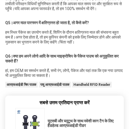
लचीली परिवहन विधियाँ सुनिश्चित करती हैं कि आपका माल समय पर और सुरक्षित रूप से
पहुँचे।यदि आपका अपना फारवर्डर है, तो हम 100% समर्थन भी देंगे।
Q5।अगर माल पारगमन में क्षतिग्रस्त हो जाता है, तो कैसे करें?
हम स्थिर पैकेज का उपयोग करते हैं, शिपिंग के दौरान क्षतिग्रस्त माल की संभावना बहुत
कम है।अगर ऐसा होता है, तो हम कूरियर कंपनी को इसके लिए जिम्मेदार होने और आपको
नुकसान का भुगतान करने के लिए कहेंगे।चिंता नहीं।
Q6।क्या हम अपने लोगो आदि के साथ माइक्रोचिप के पैकेज पाउच को अनुकूलित कर
सकते हैं?
हां, हम OEM का समर्थन करते हैं, सभी रंग, लोगो, पैकेज और यहां तक ​​कि एक नया उत्पाद
भी अनुकूलित किया जा सकता है।
आरएफआईडी चिप पाठक
पशु आरएफआईडी पाठक
Handheld RFID Reader
सबसे उत्तम प्रतिदान प्राप्त करें
यूएसबी और ब्लूटूथ के साथ मवेशी कान टैग के लिए
हैंडहेल्ड आरएफआईडी रीडर