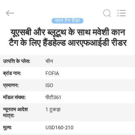
Wuxi
Fofia
Technology
Co.,
Ltd.
कान टैग रीडर
All
Rights
Reserved.
यूएसबी और ब्लूटूथ के साथ मवेशी कान
घर
टैग के लिए हैंडहेल्ड आरएफआईडी रीडर
उत्पादों
उत्पत्ति के प्लेस:
चीन
वीडियो
ब्रांड नाम:
FOFIA
प्रमाणन:
ISO
हमारे
मॉडल संख्या:
पीटी361
बारे
न्यूनतम आदेश
1 टुकड़ा
में
मात्रा:
मूल्य:
USD160-210
कारखाना