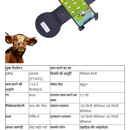
मुख्य पैरामीटर
काम करने का ढंग
CPU
एआरएम
बिजली की आपूर्ति
लिथियम बैटरी
(STM32)
काम करने की
134.2
संचार मोड
ब्लूटूथ
आवृत्ति
किलोहर्ट्ज़
रंग
काला
लगातार काम करने का
12 घंटे
समय
मैं
संकेतक
रोशनी
लाल और नीला
भंडारण तापमान
-30 डिग्री सेल्सियस -65 डिग्री
सेल्सियस
बजर
निर्मित में
प्रचालन तापमान
-30 डिग्री सेल्सियस -50 डिग्री
सेल्सियस
आधार सामग्री
कोई स्मृति नहीं
समर्थन फोन
एंड्रॉइड और आईओएस