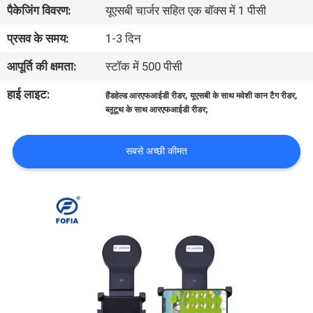
पैकेजिंग विवरण:
यूएसबी चार्जर सहित एक बॉक्स में 1 पीसी
भ्रमण
प्रसव के समय:
1-3 दिन
गुणवत्ता
आपूर्ति की क्षमता:
स्टॉक में 500 पीसी
नियंत्रण
हाई लाइट:
,
,
हैंडहेल्ड आरएफआईडी रीडर
यूएसबी के साथ मवेशी कान टैग रीडर
ब्लूटूथ के साथ आरएफआईडी रीडर;
संपर्क
करें
सबसे अच्छी कीमत
समाचार
एक
उद्धरण
की