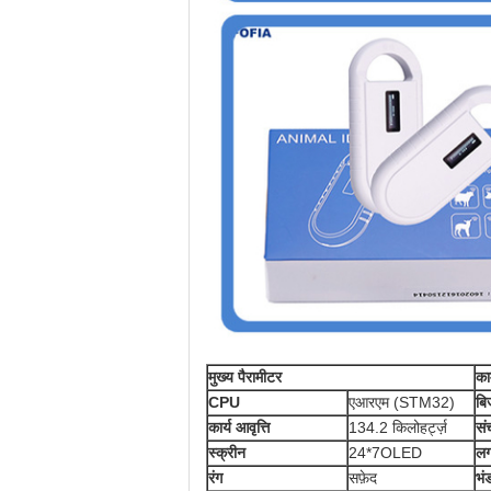
मुख्य पैरामीटर
का
CPU
एआरएम (STM32)
बि
कार्य आवृत्ति
134.2 किलोहर्ट्ज़
सं
स्क्रीन
24*7OLED
लग
रंग
सफ़ेद
भं