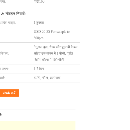
ख्या:
पीटी160
 & नौवहन नियमों:
 आदेश मात्रा:
1 टुकड़ा
USD 20-35 For sample to
500pcs
मैनुअल बुक, रीडर और यूएसबी केबल
ग विवरण:
सहित एक बॉक्स में 1 पीसी, प्रति
शिपिंग बॉक्स में 100 पीसी
के समय:
1-7 दिन
्तें:
टी/टी, पेपैल, अलीबाबा
संपर्क करें
ी