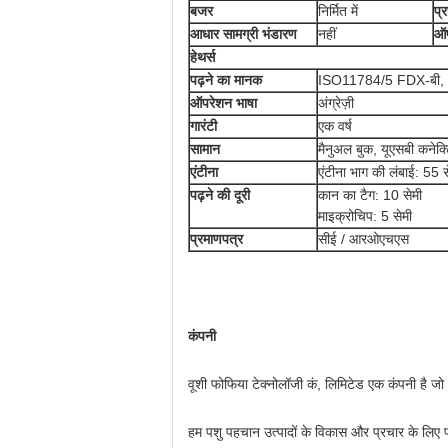
बजर
निर्मित में
प्
आधार सामग्री भंडारण
नहीं
ऑप
हे
थर्स
पढ़ने का मानक
ISO11784/5 FDX-बी,
ऑपरेशन भाषा
अंग्रेज़ी
गारंटी
एक वर्ष
सामान
मैनुअल बुक, यूएसबी कनेक्
एंटीना
एंटीना भाग की लंबाई: 55 स
पढ़ने की दूरी
कान का टैग: 10 सेमी
माइक्रोचिप: 5 सेमी
प्रमाणपत्र
सीई / आरओएचएस
कंपनी
वूशी फोफिया टेक्नोलॉजी कं, लिमिटेड एक कंपनी है ज
हम पशु पहचान उत्पादों के विकास और प्रचार के लिए प्रत