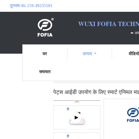
दूरभाष:
86-159-49235501
WUXI FOFIA TECHN
➨ अपने आरएफआईडी भ
घर
उत्पाद
वीडिय
समाचार
होम
उत्पाद
पशु माइक्रोचिप स्कैनर
पेट्स आई
पेट्स आईडी उपयोग के लिए स्मार्ट एनिमल म