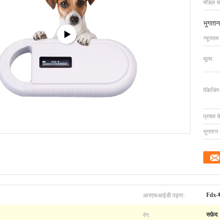
मॉडल सं
भुगतान
न्यूनतम
मूल्य:
पैकेजिं
प्रसव 
भुगतान शर
आरएफआईडी पढ़ना:
Fdx-ब
रंग:
सफ़ेद