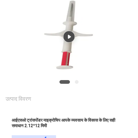
एक
उद्धरण
की
विनती
करे
साइटमैप
उत्पाद विवरण
PRIVACY
POLICY
आईएसओ ट्रांसपोंडर माइक्रोचिप आपके व्यवसाय के विकास के लिए सही
समाधान 2.12*12 मिमी