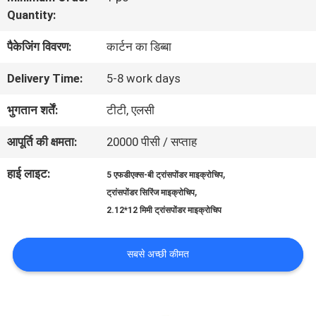
Quantity:
कारखाना
पैकेजिंग विवरण:
कार्टन का डिब्बा
भ्रमण
Delivery Time:
5-8 work days
गुणवत्ता
भुगतान शर्तें:
टीटी, एलसी
नियंत्रण
आपूर्ति की क्षमता:
20000 पीसी / सप्ताह
हाई लाइट:
,
5 एफडीएक्स-बी ट्रांसपोंडर माइक्रोचिप
संपर्क
,
ट्रांसपोंडर सिरिंज माइक्रोचिप
2.12*12 मिमी ट्रांसपोंडर माइक्रोचिप
करें
सबसे अच्छी कीमत
समाचार