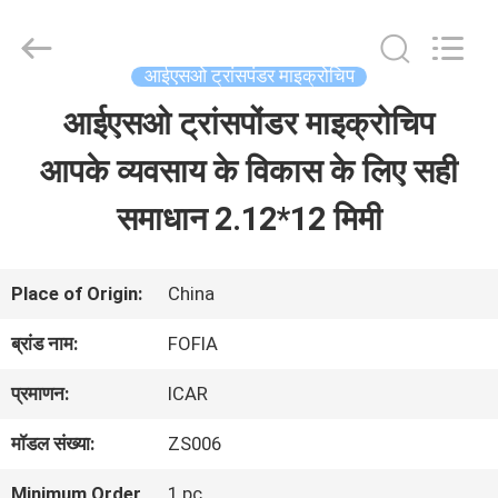
Wuxi
Fofia
Technology
Co.,
आईएसओ ट्रांसपंडर माइक्रोचिप
Ltd.
All
आईएसओ ट्रांसपोंडर माइक्रोचिप
घर
Rights
Reserved.
आपके व्यवसाय के विकास के लिए सही
उत्पादों
समाधान 2.12*12 मिमी
वीडियो
Place of Origin:
China
ब्रांड नाम:
FOFIA
हमारे
प्रमाणन:
ICAR
बारे
मॉडल संख्या:
ZS006
में
Minimum Order
1 pc