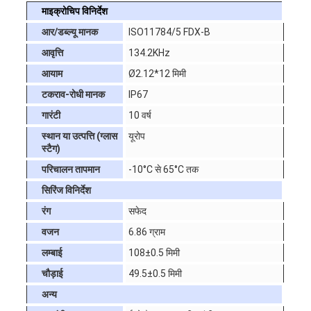
माइक्रोचिप विनिर्देश
आर/डब्ल्यू मानक
ISO11784/5 FDX-B
आवृत्ति
134.2KHz
आयाम
Ø2.12*12 मिमी
टकराव-रोधी मानक
IP67
गारंटी
10 वर्ष
स्थान या उत्पत्ति (ग्लास
यूरोप
स्टैग)
परिचालन तापमान
-10°C से 65°C तक
सिरिंज विनिर्देश
रंग
सफेद
वजन
6.86 ग्राम
लम्बाई
108±0.5 मिमी
चौड़ाई
49.5±0.5 मिमी
अन्य