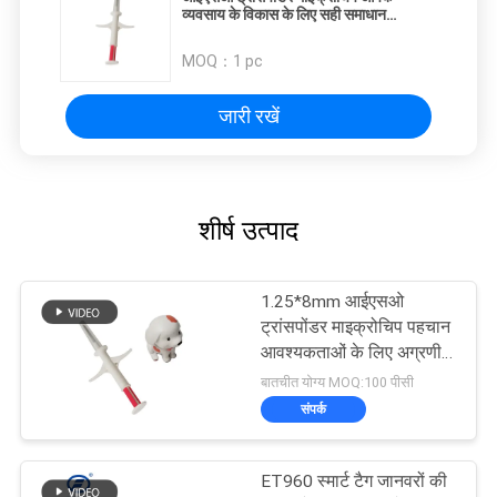
व्यवसाय के विकास के लिए सही समाधान
2.12*12 मिमी
MOQ：
1 pc
जारी रखें
शीर्ष उत्पाद
1.25*8mm आईएसओ
ट्रांसपोंडर माइक्रोचिप पहचान
आवश्यकताओं के लिए अग्रणी
समाधान
बातचीत योग्य MOQ:100 पीसी
संपर्क
ET960 स्मार्ट टैग जानवरों की