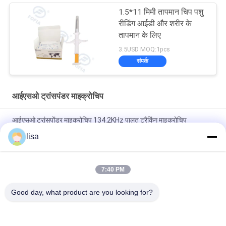
1.5*11 मिमी तापमान चिप पशु
रीडिंग आईडी और शरीर के
तापमान के लिए
3.5USD MOQ:1pcs
संपर्क
आईएसओ ट्रांसपंडर माइक्रोचिप
आईएसओ ट्रांसपोंडर माइक्रोचिप 134.2KHz पालतू ट्रैकिंग माइक्रोचिप
एफडीएक्स-बी पशु माइक्रोचिप सिरिंज
lisa
आईएसओ मानक माइक्रोचिप आरएफआईडी टैग इंजेक्शन योग्य चिप्स पशु माइक्रोचिप
सिरिंज पशुधन माइक्रोचिप इंजेक्शन ट्रांसपोंडर के लिए
7:40 PM
पशु ट्रैकिंग के लिए प्रत्यारोपित माइक्रोचिप टैग सार्वभौमिक ईओ नसबंदी 15 अंकों की
Good day, what product are you looking for?
संख्या