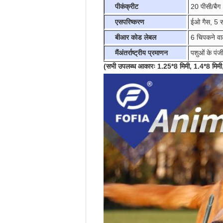
पी
कंक्रीट
20 पीसी/बैग
एस
परिष्करण
ईओ गैस, 5 स
बी
आर कोड लेबल
6 चिपकने वा
मैं
अंतर्राष्ट्रीय प्रमाणन
पशुओं के पंज
(सभी उपलब्ध आकारः 1.25*8 मिमी, 1.4*8 मिमी