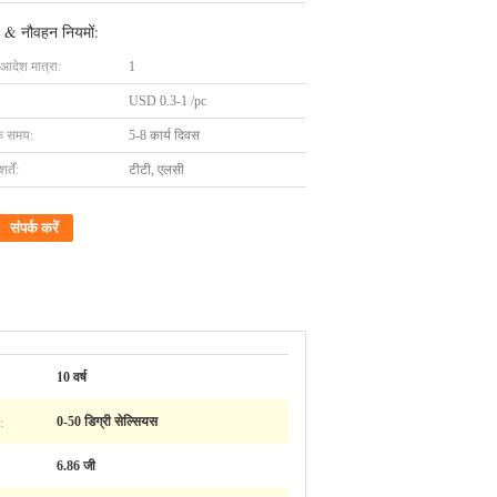
 & नौवहन नियमों:
 आदेश मात्रा:
1
USD 0.3-1 /pc
के समय:
5-8 कार्य दिवस
्तें:
टीटी, एलसी
संपर्क करें
10 वर्ष
:
0-50 डिग्री सेल्सियस
6.86 जी