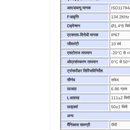
आर/डब्ल्यू मानक
ISO11784
F
आवृत्ति
134.2KHz
D
इमेन्शन
Ø1.4*8 मिम
ए
टकराव-विरोधी मानक
IP67
जी
वारंटी
10 वर्ष
एस
टोराज तापमान
-20°C से 
ओ
प्रसंस्करण तापमान
0°C से 50
ट्रांसपोंडर सिरिंज
विनिर्देश
सी
गंध
सफेद
W
आठ
6.86 ग्राम
L
अठारह
111±2 मिमी
W
इठवां
50±1 मिमी
अन्य
मैं
निकास सामग्री
पीपी