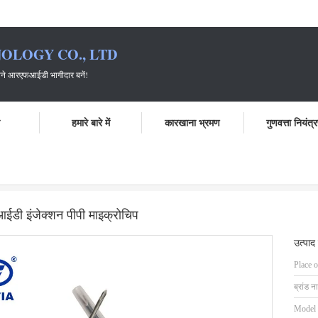
OLOGY CO., LTD
ागीदार बनें!
ो
हमारे बारे में
कारखाना भ्रमण
गुणवत्ता नियंत्
 और टकराव-रोधी के लिए IP67 पेट आईडी इंजेक्शन पीपी माइक्रोचिप
डी इंजेक्शन पीपी माइक्रोचिप
उत्पाद
Place o
ब्रांड न
Model