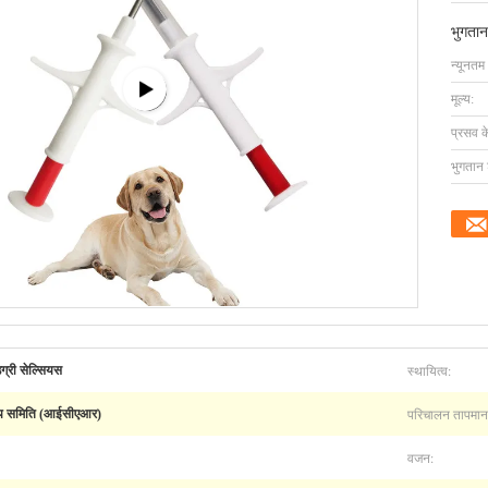
भुगतान
न्यूनतम
मूल्य:
प्रसव 
भुगतान शर
स्थायित्व:
ग्री सेल्सियस
परिचालन तापमान
्ट्रीय समिति (आईसीएआर)
वजन: