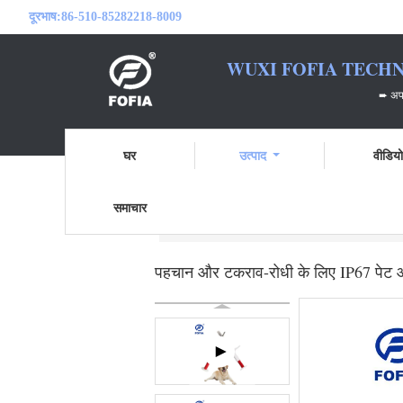
दूरभाष:
86-510-85282218-8009
WUXI FOFIA TECHN
➨ अपने आरएफआईडी भ
घर
उत्पाद
वीडिय
समाचार
होम
उत्पाद
पालतू आईडी माइक्रोचिप
पहचान
पहचान और टकराव-रोधी के लिए IP67 पेट आई