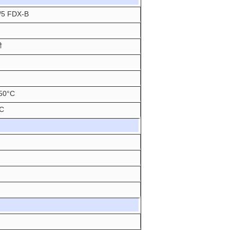
/5 FDX-B
ी
+50°C
°C