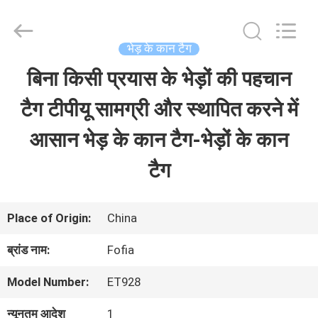
Wuxi
Fofia
Technology
Co.,
भेड़ के कान टैग
Ltd.
All
बिना किसी प्रयास के भेड़ों की पहचान
घर
Rights
Reserved.
टैग टीपीयू सामग्री और स्थापित करने में
उत्पादों
आसान भेड़ के कान टैग-भेड़ों के कान
टैग
वीडियो
Place of Origin:
China
हमारे
ब्रांड नाम:
Fofia
बारे
Model Number:
ET928
में
न्यूनतम आदेश
1