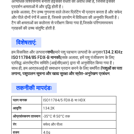
अत्यधिक विश्वसनीय बनाता हैइसकी वैधता की अवधि लंबी है, जिससे इसकी
प्रदर्शन क्षमताओं में और वृद्धि होती है।
इसके अलावा, टैग उच्च गुणवत्ता वाले लेजर प्रिंटिंग भी प्रदान करता है और सफेद
और पीले दोनों रंगों में आता है, जिससे उपयोग में विविधता की अनुमति मिलती है।
टैग की क्षमताओं का कठोरता से परीक्षण किया गया है,जिसके परिणामस्वरूप
ग्राहकों की उच्च संतुष्टि होती है.
विशेषताएं:
हम विकसित और उत्पादन
सभी
हमारे पशु पहचान उत्पादों के अनुसार
134.2 KHz
ISO11784/85 FDX-B मानकों
इसके अलावा, हमें पशु पंजीकरण के लिए
प्रसिद्ध अंतर्राष्ट्रीय समिति (आईसीएआर) द्वारा भी अनुमोदित किया गया है।
साथ ही, हम आरएफआईडी समाधान प्रदान करने के लिए समर्पित हैं
पशुओं का पता
लगाना, पशुपालन सूचना और खाद्य सुरक्षा और स्रोत-अनुरेखण प्रबंधन
.
तकनीकी मापदंडः
पठन मानक
ISO11784/5 FDX-B या HDX
आवृत्ति
134.2K
ओ
प्रसंस्करण तापमान
-35°C से 50°C तक
रंग
सफेद और पीला
वजन
4.0g