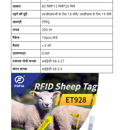
आकार
80 मिमी*12 मिमी*20 मिमी
पढ़ने की दूरी
एफडीएक्स-बी के लिए 18 सेमी/ एचडीएक्स के लिए 19 सेमी
सामग्री
टीपीयू
तनाव
300 एन
पैकेज
10pcs/बोर्ड
वैधता
≥ 5 वर्ष
प्रमाणपत्र
ICAR
टकराव-रोधी मानक
आईईसी 68-2-27
कंपन मानक
आईईसी 68-2-6