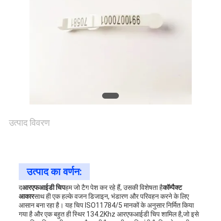
एक
उद्धरण
की
विनती
करे
उत्पाद विवरण
साइटमैप
PRIVACY
उत्पाद का वर्णन:
POLICY
द
आरएफआईडी चिप
हम जो टैग पेश कर रहे हैं, उसकी विशेषता है
कॉम्पैक्ट
आकार
साथ ही एक हल्के वजन डिजाइन, भंडारण और परिवहन करने के लिए
आसान बना रहा है। यह चिप ISO11784/5 मानकों के अनुसार निर्मित किया
गया है और एक बहुत ही स्थिर 134.2Khz आरएफआईडी चिप शामिल है,जो इसे