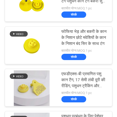
टैग पशुधन कान टैग बकरी सुअर
कान टैग
बातचीत योग्य MOQ:1 pc
संपर्क
फोफिया भेड़ और बकरी के कान
के निशान छोटे मवेशियों के कान
के निशान बंद सिर के साथ टंग
बातचीत योग्य MOQ:1 pc
संपर्क
एफडीएक्स-बी प्रमाणित पशु
कान टैग, 17 सेमी लंबी दूरी की
रीडिंग, पशुधन ट्रैकिंग और
प्रबंधन के लिए आईसीएआर/
बातचीत योग्य MOQ:1 pc
आईएसओ अनुरूप
संपर्क
पशुधन प्रबंधन के लिए पेशेवर