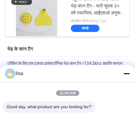
भेड़ कान टैग - भारी शुल्क 5+
वर्ष स्थायित्व, आईएसओ अनुरूप,
ICAR प्रमाणित, चरागाह और
बातचीत योग्य MOQ:1 pc
खेत ट्रैकिंग के लिए आदर्श
संपर्क
भेड़ के कान टैग
ट्रैकिंग के लिए एक टुकड़ा इलेक्ट्रॉनिक भेड़ कान टैग /134.2khz आवृत्ति कस्टम
मवेशी कान टैग
lisa
आरएफआईडी लपेटें भेड़ भेड़ के आसपास टैग, टीपीयू भेड़ पहचान टैग आईएसओ
सूचीबद्ध
11:04 AM
ICAR 125KHZ/134.2KHZ आरएफआईडी पशु कान टैग इलेक्ट्रॉनिक
Good day, what product are you looking for?
आरएफआईडी पशु ट्रैकिंग के लिए कम आवृत्ति
लोकप्रिय श्रेणियां
सभी