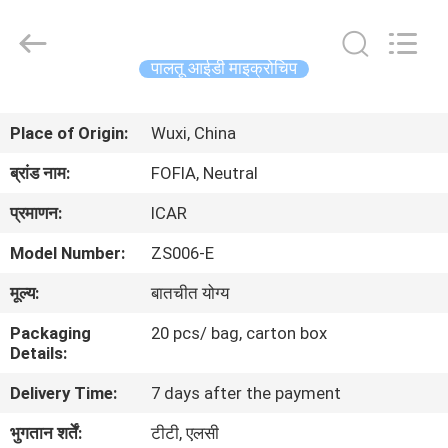
Wuxi
Fofia
Technology
Co.,
Ltd.
पालतू आईडी माइक्रोचिप
All
Rights
Reserved.
घर
Place of Origin:
Wuxi, China
उत्पादों
ब्रांड नाम:
FOFIA, Neutral
प्रमाणन:
ICAR
वीडियो
Model Number:
ZS006-E
मूल्य:
बातचीत योग्य
हमारे
बारे
Packaging
20 pcs/ bag, carton box
Details:
में
Delivery Time:
7 days after the payment
कारखाना
भुगतान शर्तें:
टीटी, एलसी