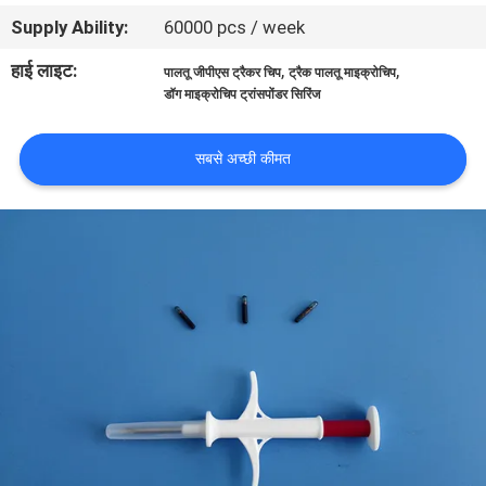
भ्रमण
Supply Ability:
60000 pcs / week
हाई लाइट:
,
,
पालतू जीपीएस ट्रैकर चिप
ट्रैक पालतू माइक्रोचिप
गुणवत्ता
डॉग माइक्रोचिप ट्रांसपोंडर सिरिंज
नियंत्रण
सबसे अच्छी कीमत
संपर्क
करें
समाचार
एक
उद्धरण
की