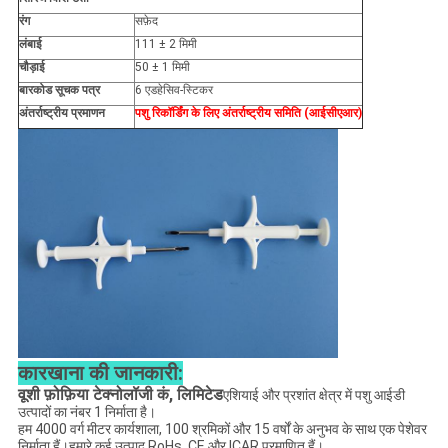
रंग
सफ़ेद
लंबाई
111 ± 2 मिमी
चौड़ाई
50 ± 1 मिमी
बारकोड सूचक पत्र
6 एडहेसिव-स्टिकर
अंतर्राष्ट्रीय प्रमाणन
पशु रिकॉर्डिंग के लिए अंतर्राष्ट्रीय समिति (आईसीएआर)
कारखाना की जानकारी:
वूशी फ़ोफ़िया टेक्नोलॉजी कं, लिमिटेड
एशियाई और प्रशांत क्षेत्र में पशु आईडी
उत्पादों का नंबर 1 निर्माता है।
हम 4000 वर्ग मीटर कार्यशाला, 100 श्रमिकों और 15 वर्षों के अनुभव के साथ एक पेशेवर
निर्माता हैं।हमारे कई उत्पाद RoHs, CE और ICAR प्रमाणित हैं।