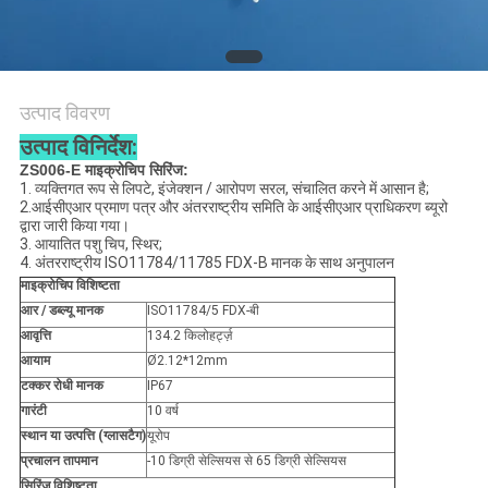
विनती
करे
साइटमैप
उत्पाद विवरण
उत्पाद विनिर्देश:
ZS006-E माइक्रोचिप सिरिंज:
PRIVACY
1. व्यक्तिगत रूप से लिपटे, इंजेक्शन / आरोपण सरल, संचालित करने में आसान है;
2.आईसीएआर प्रमाण पत्र और अंतरराष्ट्रीय समिति के आईसीएआर प्राधिकरण ब्यूरो
POLICY
द्वारा जारी किया गया।
3. आयातित पशु चिप, स्थिर;
4. अंतरराष्ट्रीय ISO11784/11785 FDX-B मानक के साथ अनुपालन
माइक्रोचिप विशिष्टता
आर / डब्ल्यू मानक
ISO11784/5 FDX-बी
आवृत्ति
134.2 किलोहर्ट्ज़
आयाम
Ø2.12*12mm
टक्कर रोधी मानक
IP67
गारंटी
10 वर्ष
स्थान या उत्पत्ति (ग्लासटैग)
यूरोप
प्रचालन तापमान
-10 डिग्री सेल्सियस से 65 डिग्री सेल्सियस
सिरिंज विशिष्टता