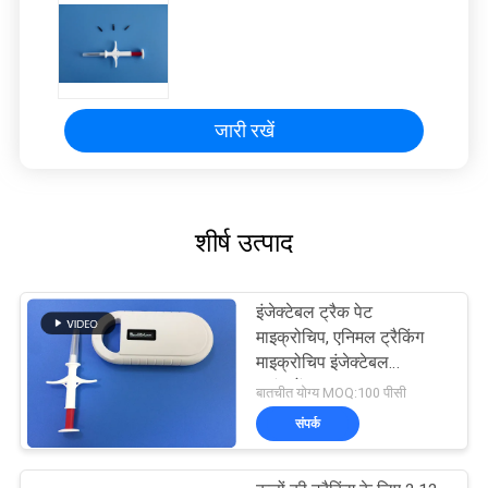
जारी रखें
शीर्ष उत्पाद
इंजेक्टेबल ट्रैक पेट
माइक्रोचिप, एनिमल ट्रैकिंग
माइक्रोचिप इंजेक्टेबल
ट्रांसपोंडर
बातचीत योग्य MOQ:100 पीसी
संपर्क