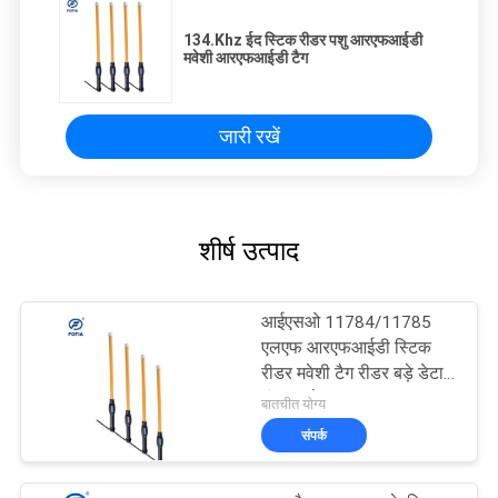
134.Khz ईद स्टिक रीडर पशु आरएफआईडी
मवेशी आरएफआईडी टैग
जारी रखें
शीर्ष उत्पाद
आईएसओ 11784/11785
एलएफ आरएफआईडी स्टिक
रीडर मवेशी टैग रीडर बड़े डेटा
भंडारण के साथ
बातचीत योग्य
संपर्क