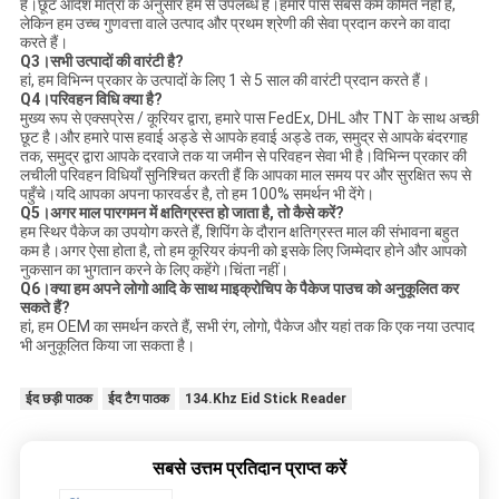
है।छूट आदेश मात्रा के अनुसार हम से उपलब्ध है।हमारे पास सबसे कम कीमत नहीं है,
लेकिन हम उच्च गुणवत्ता वाले उत्पाद और प्रथम श्रेणी की सेवा प्रदान करने का वादा
करते हैं।
Q3।सभी उत्पादों की वारंटी है?
हां, हम विभिन्न प्रकार के उत्पादों के लिए 1 से 5 साल की वारंटी प्रदान करते हैं।
Q4।परिवहन विधि क्या है?
मुख्य रूप से एक्सप्रेस / कूरियर द्वारा, हमारे पास FedEx, DHL और TNT के साथ अच्छी
छूट है।और हमारे पास हवाई अड्डे से आपके हवाई अड्डे तक, समुद्र से आपके बंदरगाह
तक, समुद्र द्वारा आपके दरवाजे तक या जमीन से परिवहन सेवा भी है।विभिन्न प्रकार की
लचीली परिवहन विधियाँ सुनिश्चित करती हैं कि आपका माल समय पर और सुरक्षित रूप से
पहुँचे।यदि आपका अपना फारवर्डर है, तो हम 100% समर्थन भी देंगे।
Q5।अगर माल पारगमन में क्षतिग्रस्त हो जाता है, तो कैसे करें?
हम स्थिर पैकेज का उपयोग करते हैं, शिपिंग के दौरान क्षतिग्रस्त माल की संभावना बहुत
कम है।अगर ऐसा होता है, तो हम कूरियर कंपनी को इसके लिए जिम्मेदार होने और आपको
नुकसान का भुगतान करने के लिए कहेंगे।चिंता नहीं।
Q6।क्या हम अपने लोगो आदि के साथ माइक्रोचिप के पैकेज पाउच को अनुकूलित कर
सकते हैं?
हां, हम OEM का समर्थन करते हैं, सभी रंग, लोगो, पैकेज और यहां तक ​​कि एक नया उत्पाद
भी अनुकूलित किया जा सकता है।
ईद छड़ी पाठक
ईद टैग पाठक
134.Khz Eid Stick Reader
सबसे उत्तम प्रतिदान प्राप्त करें