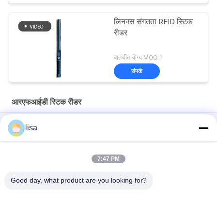
लिनक्स संगतता RFID स्टिक
रीडर
बातचीत योग्य MOQ:1
संपर्क
आरएफआईडी स्टिक रीडर
पशु इलेक्ट्रॉनिक कान टैग के लिए हैंडहेल्ड पोर्टेबल आरएफआईडी स्टिक रीडर
lisa
ओएलईडी डिस्प्ले डेटा स्टोरेज के साथ पेशेवर पशुधन आरएफआईडी टैग रीडर पीटी
290
7:47 PM
128 * 32 ओएलडीडी स्क्रीन के साथ पोर्टेबल आरएफआईडी स्टिक रीडर पशु पहचान
Good day, what product are you looking for?
लोकप्रिय श्रेणियां
सभी