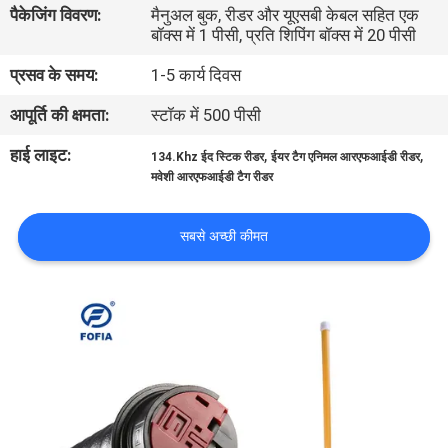
पैकेजिंग विवरण:
मैनुअल बुक, रीडर और यूएसबी केबल सहित एक
भ्रमण
बॉक्स में 1 पीसी, प्रति शिपिंग बॉक्स में 20 पीसी
प्रसव के समय:
1-5 कार्य दिवस
गुणवत्ता
आपूर्ति की क्षमता:
स्टॉक में 500 पीसी
नियंत्रण
हाई लाइट:
,
,
134.Khz ईद स्टिक रीडर
ईयर टैग एनिमल आरएफआईडी रीडर
मवेशी आरएफआईडी टैग रीडर
संपर्क
करें
सबसे अच्छी कीमत
समाचार
एक
उद्धरण
की