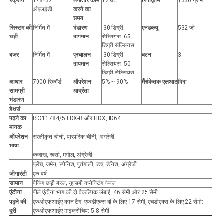
स्क्रीन
128*32
लगातार काम
12 घंटे
गिनीकृमि
1330 ग्राम
ओएलईडी
करने का
समय
सिस्टम की
निर्मित में
भंडारण
-30 डिग्री
एनडब्ल्यू
532 जी
घड़ी
तापमान
सेल्सियस -65
डिग्री सेल्सियस
बजर
निर्मित में
प्रचालन
-30 डिग्री
बटन
3
तापमान
सेल्सियस -50
डिग्री सेल्सियस
आधार
7000 रिकॉर्ड
ऑपरेशन
5% ~ 90%
मैं
संकेतक एल
आठ
बिना
सामग्री
आर्द्रता
भंडारण
हे
थर्स
पढ़ने का
ISO11784/5 FDX-B और HDX, ID64
मानक
ऑपरेशन
सरलीकृत चीनी, पारंपरिक चीनी, अंग्रेजी
भाषा
कजाख, रूसी, मंगोल, अंग्रेजी
फ्रेंच, जर्मन, स्पेनिश, पुर्तगाली, डच, डेनिश, अंग्रेजी
जी
गारंटी
एक वर्ष
सामान
पैकिंग छड़ी बैरल, यूएसबी कनेक्टिंग केबल
एंटीना
पीले एंटीना भाग की दो वैकल्पिक लंबाई: 46 सेमी और 25 सेमी
पढ़ने की
एफओएफआईए कान टैग: एफडीएक्स-बी के लिए 17 सेमी, एचडीएक्स के लिए 22 सेमी:
दूरी
एफओएफआईए माइक्रोचिप: 5-8 सेमी