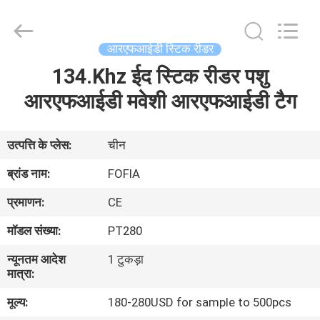
Wuxi
Fofia
Technology
Co.,
Ltd.
आरएफआईडी स्टिक रीडर
All
Rights
Reserved.
134.Khz ईद स्टिक रीडर पशु
घर
आरएफआईडी मवेशी आरएफआईडी टैग
उत्पादों
उत्पत्ति के प्लेस:
चीन
वीडियो
ब्रांड नाम:
FOFIA
प्रमाणन:
CE
हमारे
मॉडल संख्या:
PT280
बारे
न्यूनतम आदेश
1 टुकड़ा
में
मात्रा:
मूल्य:
180-280USD for sample to 500pcs
कारखाना