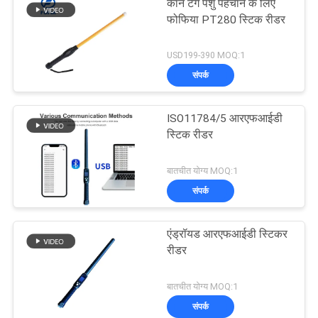
कान टैग पशु पहचान के लिए
फोफिया PT280 स्टिक रीडर
USD199-390 MOQ:1
संपर्क
ISO11784/5 आरएफआईडी
स्टिक रीडर
बातचीत योग्य MOQ:1
संपर्क
एंड्रॉयड आरएफआईडी स्टिकर
रीडर
बातचीत योग्य MOQ:1
संपर्क