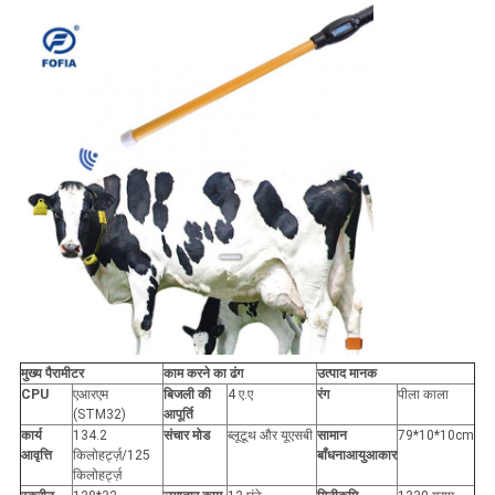
मुख्य पैरामीटर
काम करने का ढंग
उत्पाद मानक
CPU
एआरएम
बिजली की
4 ए.ए
रंग
पीला काला
(STM32)
आपूर्ति
कार्य
134.2
संचार मोड
ब्लूटूथ और यूएसबी
सामान
79*10*10cm
आवृत्ति
किलोहर्ट्ज़/125
बाँधना
आयु
आकार
किलोहर्ट्ज़